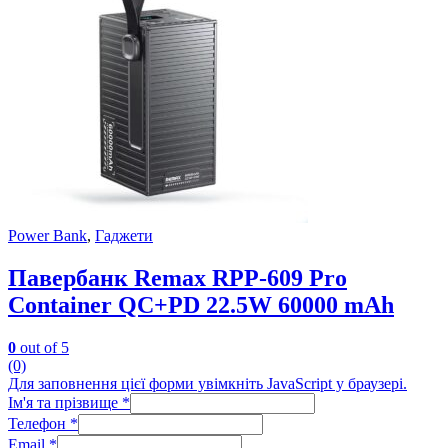
Power Bank
,
Гаджети
Павербанк Remax RPP-609 Pro
Container QC+PD 22.5W 60000 mAh
0
out of 5
(0)
Для заповнення цієї форми увімкніть JavaScript у браузері.
Ім'я та прізвище
*
Телефон
*
Email
*