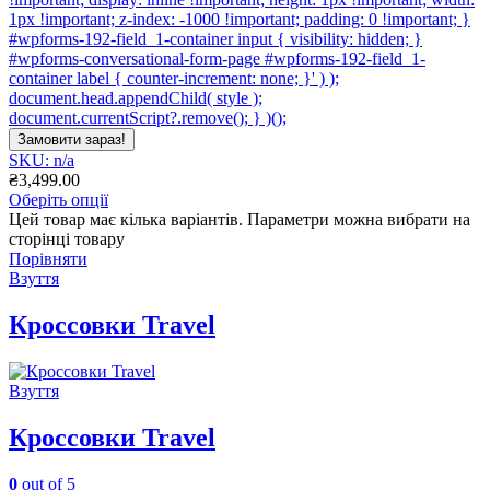
1px !important; z-index: -1000 !important; padding: 0 !important; }
#wpforms-192-field_1-container input { visibility: hidden; }
#wpforms-conversational-form-page #wpforms-192-field_1-
container label { counter-increment: none; }' ) );
document.head.appendChild( style );
document.currentScript?.remove(); } )();
Замовити зараз!
SKU: n/a
₴
3,499.00
Оберіть опції
Цей товар має кілька варіантів. Параметри можна вибрати на
сторінці товару
Порівняти
Взуття
Кроссовки Travel
Взуття
Кроссовки Travel
0
out of 5