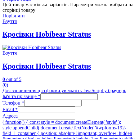
Цей товар має кілька варіантів. Параметри можна вибрати на
сторінці товару
Порівняти
Взуття
Кросівки Hobibear Stratus
Взуття
Кросівки Hobibear Stratus
0
out of 5
(0)
Для заповнення цієї форми увімкніть JavaScript у браузері.
Ім'я та прізвище
*
Телефон
*
Email
*
Адреса
( function() { const style = document.createElement( 'style' );
style.appendChild( document.createTextNode( '#wpforms-192-
field_1-container { position: absolute !important; overflow: hidden
!important; display: inline !important; height: 1px !important; width: