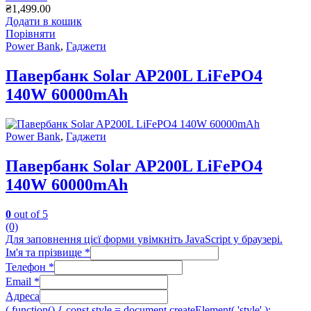
₴
1,499.00
Додати в кошик
Порівняти
Power Bank
,
Гаджети
Павербанк Solar AP200L LiFePO4
140W 60000mAh
Power Bank
,
Гаджети
Павербанк Solar AP200L LiFePO4
140W 60000mAh
0
out of 5
(0)
Для заповнення цієї форми увімкніть JavaScript у браузері.
Ім'я та прізвище
*
Телефон
*
Email
*
Адреса
( function() { const style = document.createElement( 'style' );