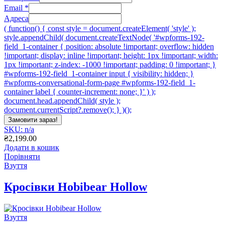
Email
*
Адреса
( function() { const style = document.createElement( 'style' );
style.appendChild( document.createTextNode( '#wpforms-192-
field_1-container { position: absolute !important; overflow: hidden
!important; display: inline !important; height: 1px !important; width:
1px !important; z-index: -1000 !important; padding: 0 !important; }
#wpforms-192-field_1-container input { visibility: hidden; }
#wpforms-conversational-form-page #wpforms-192-field_1-
container label { counter-increment: none; }' ) );
document.head.appendChild( style );
document.currentScript?.remove(); } )();
Замовити зараз!
SKU: n/a
₴
2,199.00
Додати в кошик
Порівняти
Взуття
Кросівки Hobibear Hollow
Взуття