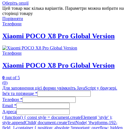
Оберіть опції
Цей товар має кілька варіантів. Параметри можна вибрати на
сторінці товару
Порівняти
Телефони
Xiaomi POCO X8 Pro Global Version
Телефони
Xiaomi POCO X8 Pro Global Version
0
out of 5
(0)
Для заповнення цієї форми увімкніть JavaScript у браузері.
Ім'я та прізвище
*
Телефон
*
Email
*
Адреса
( function() { const style = document.createElement( 'style' );
style.appendChild( document.createTextNode( '#wpforms-192-
field_1-container { position: absolute !important; overflow: hidden