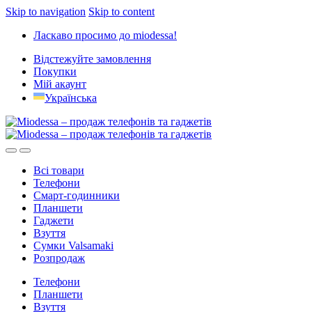
Skip to navigation
Skip to content
Ласкаво просимо до miodessa!
Відстежуйте замовлення
Покупки
Мій акаунт
Українська
Всі товари
Телефони
Смарт-годинники
Планшети
Гаджети
Взуття
Сумки Valsamaki
Розпродаж
Телефони
Планшети
Взуття