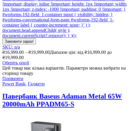
!important; display: inline !important; height: 1px !important; width:
1px !important; z-index: -1000 !important; padding: 0 !important; }
#wpforms-192-field_1-container input { visibility: hidden; }
#wpforms-conversational-form-page #wpforms-192-field_1-
container label { counter-increment: none; }' ) );
document.head.appendChild( style );
document.currentScript?.remove(); } )();
Замовити зараз!
SKU: n/a
₴
16,999.00
–
₴
19,999.00
Діапазон цін: від ₴16,999.00 до
₴19,999.00
Оберіть опції
Цей товар має кілька варіантів. Параметри можна вибрати на
сторінці товару
Порівняти
Power Bank
,
Гаджети
Павербанк Baseus Adaman Metal 65W
20000mAh PPADM65-S