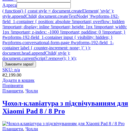
Адреса
( function() { const style = document.createElement( 'style' );
style.appendChild( document.createTextNode( '#wpforms-192-
field_1-container { position: absolute !important; overflow: hidden
!important; display: inline !important; height: 1px !important; width:
1px !important; z-index: -1000 !important; padding: 0 !important; }
#wpforms-192-field_1-container input { visibility: hidden; }
#wpforms-conversational-form-page #wpforms-192-field_1-
container label { counter-increment: none; }' ) );
document.head.appendChild( style );
document.currentScript?.remove(); } )();
Замовити зараз!
SKU: n/a
₴
2,199.00
Додати в кошик
Порівняти
Планшети
,
Чохли
Чохол-клавіатура з підсвічуванням для
Xiaomi Pad 8 / 8 Pro
Планшети
,
Чохли