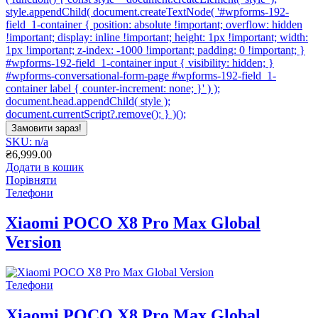
style.appendChild( document.createTextNode( '#wpforms-192-
field_1-container { position: absolute !important; overflow: hidden
!important; display: inline !important; height: 1px !important; width:
1px !important; z-index: -1000 !important; padding: 0 !important; }
#wpforms-192-field_1-container input { visibility: hidden; }
#wpforms-conversational-form-page #wpforms-192-field_1-
container label { counter-increment: none; }' ) );
document.head.appendChild( style );
document.currentScript?.remove(); } )();
Замовити зараз!
SKU: n/a
₴
6,999.00
Додати в кошик
Порівняти
Телефони
Xiaomi POCO X8 Pro Max Global
Version
Телефони
Xiaomi POCO X8 Pro Max Global