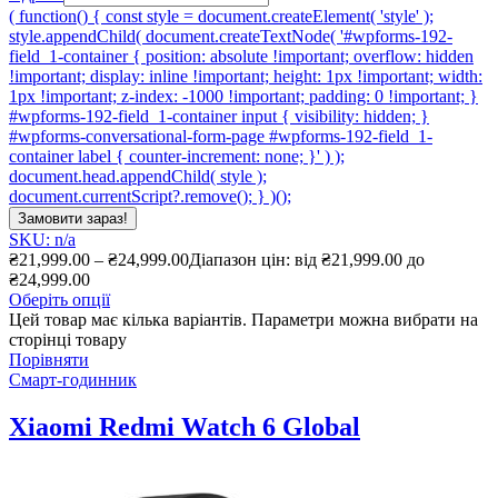
( function() { const style = document.createElement( 'style' );
style.appendChild( document.createTextNode( '#wpforms-192-
field_1-container { position: absolute !important; overflow: hidden
!important; display: inline !important; height: 1px !important; width:
1px !important; z-index: -1000 !important; padding: 0 !important; }
#wpforms-192-field_1-container input { visibility: hidden; }
#wpforms-conversational-form-page #wpforms-192-field_1-
container label { counter-increment: none; }' ) );
document.head.appendChild( style );
document.currentScript?.remove(); } )();
Замовити зараз!
SKU: n/a
₴
21,999.00
–
₴
24,999.00
Діапазон цін: від ₴21,999.00 до
₴24,999.00
Оберіть опції
Цей товар має кілька варіантів. Параметри можна вибрати на
сторінці товару
Порівняти
Смарт-годинник
Xiaomi Redmi Watch 6 Global