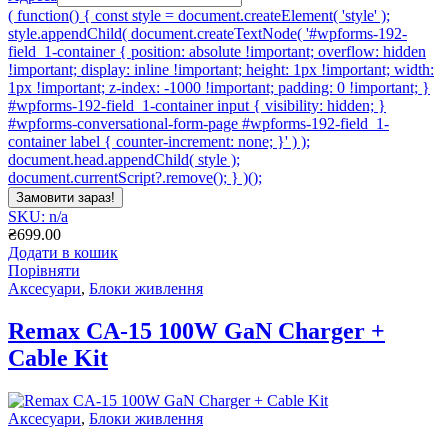
( function() { const style = document.createElement( 'style' );
style.appendChild( document.createTextNode( '#wpforms-192-
field_1-container { position: absolute !important; overflow: hidden
!important; display: inline !important; height: 1px !important; width:
1px !important; z-index: -1000 !important; padding: 0 !important; }
#wpforms-192-field_1-container input { visibility: hidden; }
#wpforms-conversational-form-page #wpforms-192-field_1-
container label { counter-increment: none; }' ) );
document.head.appendChild( style );
document.currentScript?.remove(); } )();
Замовити зараз!
SKU: n/a
₴
699.00
Додати в кошик
Порівняти
Аксесуари
,
Блоки живлення
Remax CA-15 100W GaN Charger +
Cable Kit
Аксесуари
,
Блоки живлення