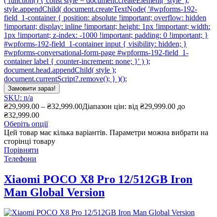
( function() { const style = document.createElement( 'style' );
style.appendChild( document.createTextNode( '#wpforms-192-
field_1-container { position: absolute !important; overflow: hidden
!important; display: inline !important; height: 1px !important; width:
1px !important; z-index: -1000 !important; padding: 0 !important; }
#wpforms-192-field_1-container input { visibility: hidden; }
#wpforms-conversational-form-page #wpforms-192-field_1-
container label { counter-increment: none; }' ) );
document.head.appendChild( style );
document.currentScript?.remove(); } )();
Замовити зараз!
SKU: n/a
₴
29,999.00
–
₴
32,999.00
Діапазон цін: від ₴29,999.00 до
₴32,999.00
Оберіть опції
Цей товар має кілька варіантів. Параметри можна вибрати на
сторінці товару
Порівняти
Телефони
Xiaomi POCO X8 Pro 12/512GB Iron
Man Global Version