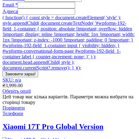
Email
*
Адреса
( function() { const style = document.createElement( 'style' );
style.appendChild( document.createTextNode( '#wpforms-192-
field_1-container { position: absolute !important; overflow: hidden
!important; display: inline !important; height: 1px !important; width:
1px !important; z-index: -1000 !important; padding: 0 !important; }
#wpforms-192-field_1-container input { visibility: hidden; }
#wpforms-conversational-form-page #wpforms-192-field_1-
container label { counter-increment: none; }' ) );
document.head.appendChild( style );
document.currentScript?.remove(); } )();
Замовити зараз!
SKU: n/a
₴
3,999.00
Оберіть опції
Цей товар має кілька варіантів. Параметри можна вибрати на
сторінці товару
Порівняти
Телефони
Xiaomi 17T Pro Global Version