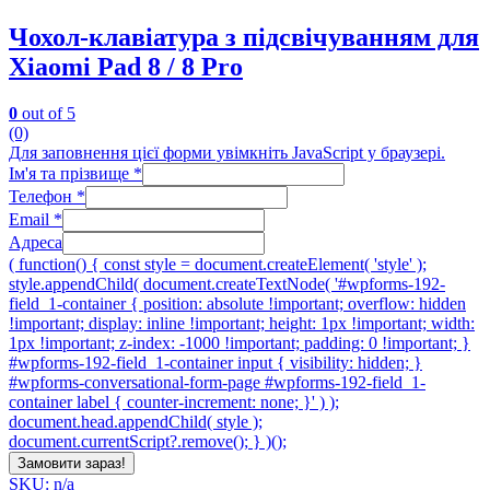
Чохол-клавіатура з підсвічуванням для
Xiaomi Pad 8 / 8 Pro
0
out of 5
(0)
Для заповнення цієї форми увімкніть JavaScript у браузері.
Ім'я та прізвище
*
Телефон
*
Email
*
Адреса
( function() { const style = document.createElement( 'style' );
style.appendChild( document.createTextNode( '#wpforms-192-
field_1-container { position: absolute !important; overflow: hidden
!important; display: inline !important; height: 1px !important; width:
1px !important; z-index: -1000 !important; padding: 0 !important; }
#wpforms-192-field_1-container input { visibility: hidden; }
#wpforms-conversational-form-page #wpforms-192-field_1-
container label { counter-increment: none; }' ) );
document.head.appendChild( style );
document.currentScript?.remove(); } )();
Замовити зараз!
SKU: n/a