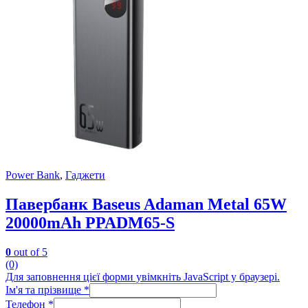
Power Bank
,
Гаджети
Павербанк Baseus Adaman Metal 65W
20000mAh PPADM65-S
0
out of 5
(0)
Для заповнення цієї форми увімкніть JavaScript у браузері.
Ім'я та прізвище
*
Телефон
*