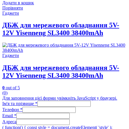
Додати в кошик
Порівняти
Гаджети
ДБЖ для мережевого обладнання 5V-
12V Yisenneng SL3400 38400mAh
Гаджети
ДБЖ для мережевого обладнання 5V-
12V Yisenneng SL3400 38400mAh
0
out of 5
(0)
Для заповнення цієї форми увімкніть JavaScript у браузері.
Ім'я та прізвище
*
Телефон
*
Email
*
Адреса
( function() { const style = document.createElement( 'style' );