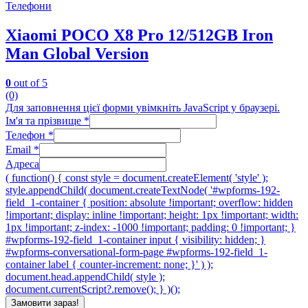
Телефони
Xiaomi POCO X8 Pro 12/512GB Iron
Man Global Version
0
out of 5
(0)
Для заповнення цієї форми увімкніть JavaScript у браузері.
Ім'я та прізвище
*
Телефон
*
Email
*
Адреса
( function() { const style = document.createElement( 'style' );
style.appendChild( document.createTextNode( '#wpforms-192-
field_1-container { position: absolute !important; overflow: hidden
!important; display: inline !important; height: 1px !important; width:
1px !important; z-index: -1000 !important; padding: 0 !important; }
#wpforms-192-field_1-container input { visibility: hidden; }
#wpforms-conversational-form-page #wpforms-192-field_1-
container label { counter-increment: none; }' ) );
document.head.appendChild( style );
document.currentScript?.remove(); } )();
Замовити зараз!