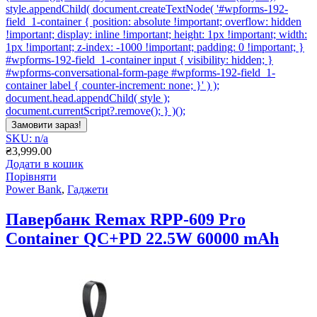
style.appendChild( document.createTextNode( '#wpforms-192-
field_1-container { position: absolute !important; overflow: hidden
!important; display: inline !important; height: 1px !important; width:
1px !important; z-index: -1000 !important; padding: 0 !important; }
#wpforms-192-field_1-container input { visibility: hidden; }
#wpforms-conversational-form-page #wpforms-192-field_1-
container label { counter-increment: none; }' ) );
document.head.appendChild( style );
document.currentScript?.remove(); } )();
Замовити зараз!
SKU: n/a
₴
3,999.00
Додати в кошик
Порівняти
Power Bank
,
Гаджети
Павербанк Remax RPP-609 Pro
Container QC+PD 22.5W 60000 mAh