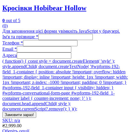
Кросівки Hobibear Hollow
0
out of 5
(0)
Для заповнення цієї форми увімкніть JavaScript у браузері.
Ім'я та прізвище
*
Телефон
*
Email
*
Адреса
( function() { const style = document.createElement( 'style' );
style.appendChild( document.createTextNode( '#wpforms-192-
field_1-container { position: absolute !important; overflow: hidden
!important; display: inline !important; height: 1px !important; width:
1px !important; z-index: -1000 !important; padding: 0 !important; }
#wpforms-192-field_1-container input { visibility: hidden; }
#wpforms-conversational-form-page #wpforms-192-field_1-
container label { counter-increment: none; }' ) );
document.head.appendChild( style );
document.currentScript?.remove(); } )();
Замовити зараз!
SKU: n/a
₴
2,999.00
Оберіть опції