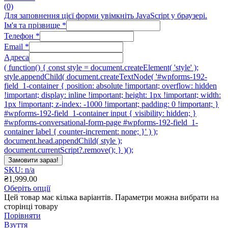
(0)
Для заповнення цієї форми увімкніть JavaScript у браузері.
Ім'я та прізвище
*
Телефон
*
Email
*
Адреса
( function() { const style = document.createElement( 'style' );
style.appendChild( document.createTextNode( '#wpforms-192-
field_1-container { position: absolute !important; overflow: hidden
!important; display: inline !important; height: 1px !important; width:
1px !important; z-index: -1000 !important; padding: 0 !important; }
#wpforms-192-field_1-container input { visibility: hidden; }
#wpforms-conversational-form-page #wpforms-192-field_1-
container label { counter-increment: none; }' ) );
document.head.appendChild( style );
document.currentScript?.remove(); } )();
Замовити зараз!
SKU: n/a
₴
1,999.00
Оберіть опції
Цей товар має кілька варіантів. Параметри можна вибрати на
сторінці товару
Порівняти
Взуття