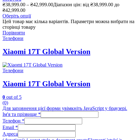
₴
38,999.00
–
₴
42,999.00
Діапазон цін: від ₴38,999.00 до
₴42,999.00
Оберіть опції
Цей товар має кілька варіантів. Параметри можна вибрати на
сторінці товару
Порівняти
Телефони
Xiaomi 17T Global Version
Телефони
Xiaomi 17T Global Version
0
out of 5
(0)
Для заповнення цієї форми увімкніть JavaScript у браузері.
Ім'я та прізвище
*
Телефон
*
Email
*
Адреса