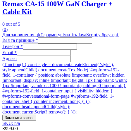
Remax CA-15 100W GaN Charger +
Cable Kit
0
out of 5
(0)
Для заповнення цієї форми увімкніть JavaScript у браузері.
Ім'я та прізвище
*
Телефон
*
Email
*
Адреса
( function() { const style = document.createElement( 'style' );
style.appendChild( document.createTextNode( '#wpforms-192-
field_1-container { position: absolute !important; overflow: hidden
!important; display: inline !important; height: 1px !important; width:
1px !important; z-index: -1000 !important; padding: 0 !important; }
#wpforms-192-field_1-container input { visibility: hidden; }
#wpforms-conversational-form-page #wpforms-192-field_1-
container label { counter-increment: none; }' ) );
document.head.appendChild( style );
document.currentScript?.remove(); } )();
Замовити зараз!
SKU: n/a
₴
999.00