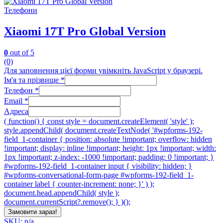
Телефони
Xiaomi 17T Pro Global Version
0
out of 5
(0)
Для заповнення цієї форми увімкніть JavaScript у браузері.
Ім'я та прізвище
*
Телефон
*
Email
*
Адреса
( function() { const style = document.createElement( 'style' );
style.appendChild( document.createTextNode( '#wpforms-192-
field_1-container { position: absolute !important; overflow: hidden
!important; display: inline !important; height: 1px !important; width:
1px !important; z-index: -1000 !important; padding: 0 !important; }
#wpforms-192-field_1-container input { visibility: hidden; }
#wpforms-conversational-form-page #wpforms-192-field_1-
container label { counter-increment: none; }' ) );
document.head.appendChild( style );
document.currentScript?.remove(); } )();
Замовити зараз!
SKU: n/a