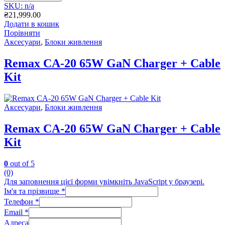
SKU: n/a
₴
21,999.00
Додати в кошик
Порівняти
Аксесуари
,
Блоки живлення
Remax CA-20 65W GaN Charger + Cable
Kit
Аксесуари
,
Блоки живлення
Remax CA-20 65W GaN Charger + Cable
Kit
0
out of 5
(0)
Для заповнення цієї форми увімкніть JavaScript у браузері.
Ім'я та прізвище
*
Телефон
*
Email
*
Адреса