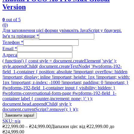
Version
0
out of 5
(0)
Для заповнення цієї форми увімкніть JavaScript у браузері.
Ім'я та прізвище
*
Телефон
*
Email
*
Адреса
( function() { const style = document.createElement( 'style' );
style.appendChild( document.createTextNode( '#wpforms-192-
field_1-container { position: absolute !important; overflow: hidden
!important; display: inline !important; height: 1px !important; width:
1px !important; z-index: -1000 !important; padding: 0 !important; }
#wpforms-192-field_1-container input { visibility: hidden; }
#wpforms-conversational-form-page #wpforms-192-field_1-
container label { counter-increment: none; }' ) );
document.head.appendChild( style );
document.currentScript?.remove(); } )();
Замовити зараз!
SKU: n/a
₴
22,999.00
–
₴
24,999.00
Діапазон цін: від ₴22,999.00 до
₴24,999.00