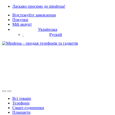
Skip
Skip
Ласкаво просимо до miodessa!
to
to
Відстежуйте замовлення
navigation
content
Покупки
Мій акаунт
Українська
Руский
Всі товари
Телефони
Смарт-годинники
Планшети