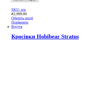
SKU: n/a
₴
2,999.00
Оберіть опції
Цей
Порівняти
товар
Взуття
має
кілька
Кросівки Hobibear Stratus
варіантів.
Параметри
можна
вибрати
на
сторінці
товару