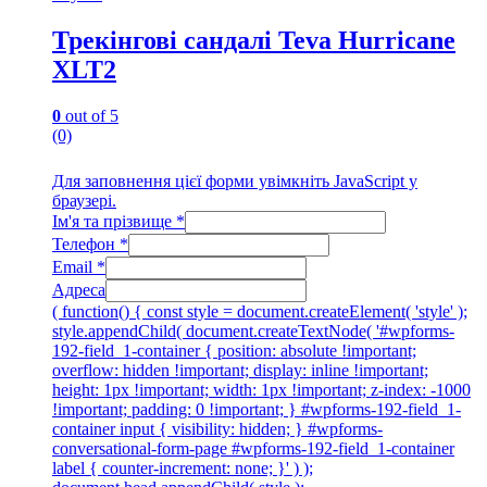
Трекінгові сандалі Teva Hurricane
XLT2
0
out of 5
(0)
Для заповнення цієї форми увімкніть JavaScript у
браузері.
Ім'я та прізвище
*
Телефон
*
Email
*
Адреса
( function() { const style = document.createElement( 'style' );
style.appendChild( document.createTextNode( '#wpforms-
192-field_1-container { position: absolute !important;
overflow: hidden !important; display: inline !important;
height: 1px !important; width: 1px !important; z-index: -1000
!important; padding: 0 !important; } #wpforms-192-field_1-
container input { visibility: hidden; } #wpforms-
conversational-form-page #wpforms-192-field_1-container
label { counter-increment: none; }' ) );