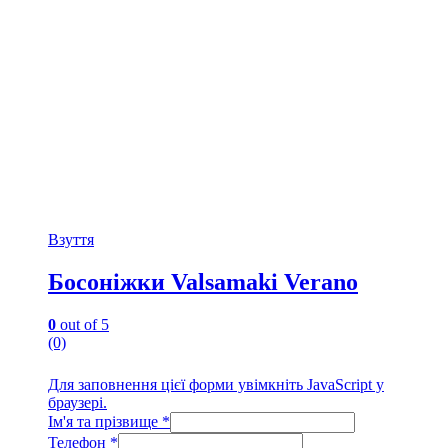
товару
Взуття
Босоніжки Valsamaki Verano
0
out of 5
(0)
Для заповнення цієї форми увімкніть JavaScript у
браузері.
Ім'я та прізвище
*
Телефон
*