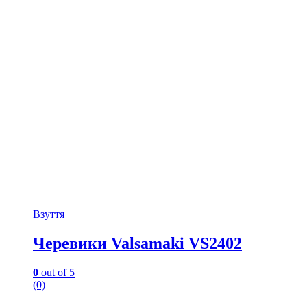
можна
вибрати
на
сторінці
товару
Взуття
Черевики Valsamaki VS2402
0
out of 5
(0)