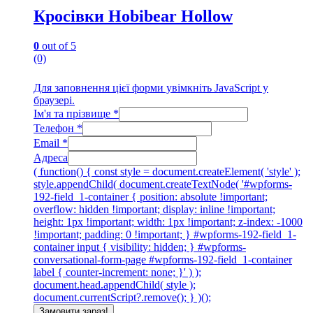
Кросівки Hobibear Hollow
0
out of 5
(0)
Для заповнення цієї форми увімкніть JavaScript у
браузері.
Ім'я та прізвище
*
Телефон
*
Email
*
Адреса
( function() { const style = document.createElement( 'style' );
style.appendChild( document.createTextNode( '#wpforms-
192-field_1-container { position: absolute !important;
overflow: hidden !important; display: inline !important;
height: 1px !important; width: 1px !important; z-index: -1000
!important; padding: 0 !important; } #wpforms-192-field_1-
container input { visibility: hidden; } #wpforms-
conversational-form-page #wpforms-192-field_1-container
label { counter-increment: none; }' ) );
document.head.appendChild( style );
document.currentScript?.remove(); } )();
Замовити зараз!