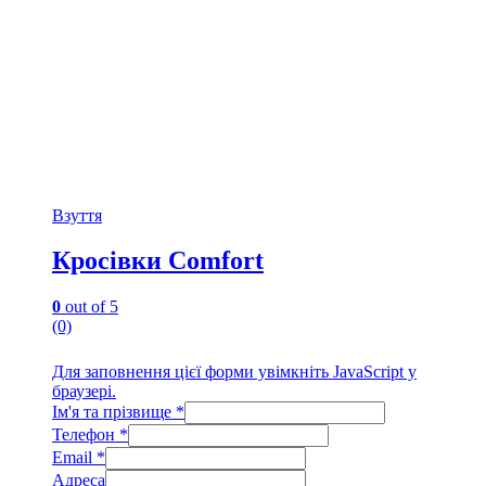
Взуття
Кросівки Comfort
0
out of 5
(0)
Для заповнення цієї форми увімкніть JavaScript у
браузері.
Ім'я та прізвище
*
Телефон
*
Email
*
Адреса