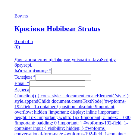
Взуття
Кросівки Hobibear Stratus
0
out of 5
(0)
Для заповнення цієї форми увімкніть JavaScript у
браузері.
Ім'я та прізвище
*
Телефон
*
Email
*
Адреса
( function() { const style = document.createElement( 'style' );
style.appendChild( document.createTextNode( '#wpforms-
192-field_1-container { position: absolute !important;
overflow: hidden !important; display: inline !important;
height: 1px !important; width: 1px !important; z-index: -1000
!important; padding: 0 !important; } #wpforms-192-field_1-
container input { visibility: hidden; } #wpforms-
conversational-form-page #wpforms-192-field_1-container