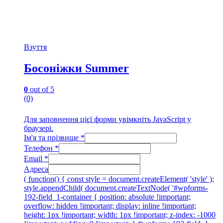
Взуття
Босоніжки Summer
0
out of 5
(0)
Для заповнення цієї форми увімкніть JavaScript у
браузері.
Ім'я та прізвище
*
Телефон
*
Email
*
Адреса
( function() { const style = document.createElement( 'style' );
style.appendChild( document.createTextNode( '#wpforms-
192-field_1-container { position: absolute !important;
overflow: hidden !important; display: inline !important;
height: 1px !important; width: 1px !important; z-index: -1000