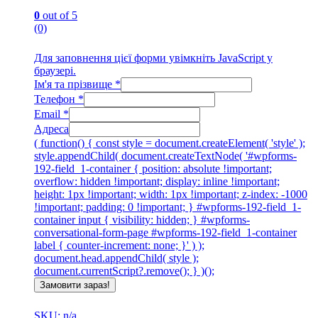
0
out of 5
(0)
Для заповнення цієї форми увімкніть JavaScript у
браузері.
Ім'я та прізвище
*
Телефон
*
Email
*
Адреса
( function() { const style = document.createElement( 'style' );
style.appendChild( document.createTextNode( '#wpforms-
192-field_1-container { position: absolute !important;
overflow: hidden !important; display: inline !important;
height: 1px !important; width: 1px !important; z-index: -1000
!important; padding: 0 !important; } #wpforms-192-field_1-
container input { visibility: hidden; } #wpforms-
conversational-form-page #wpforms-192-field_1-container
label { counter-increment: none; }' ) );
document.head.appendChild( style );
document.currentScript?.remove(); } )();
Замовити зараз!
SKU: n/a