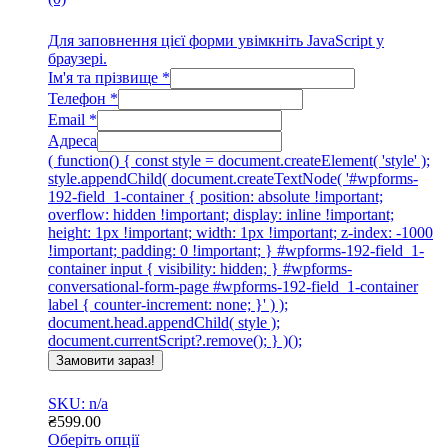
Для заповнення цієї форми увімкніть JavaScript у
браузері.
Ім'я та прізвище
*
Телефон
*
Email
*
Адреса
( function() { const style = document.createElement( 'style' );
style.appendChild( document.createTextNode( '#wpforms-
192-field_1-container { position: absolute !important;
overflow: hidden !important; display: inline !important;
height: 1px !important; width: 1px !important; z-index: -1000
!important; padding: 0 !important; } #wpforms-192-field_1-
container input { visibility: hidden; } #wpforms-
conversational-form-page #wpforms-192-field_1-container
label { counter-increment: none; }' ) );
document.head.appendChild( style );
document.currentScript?.remove(); } )();
Замовити зараз!
SKU: n/a
₴
599.00
Оберіть опції