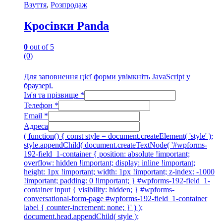
Взуття
,
Розпродаж
Кросівки Panda
0
out of 5
(0)
Для заповнення цієї форми увімкніть JavaScript у
браузері.
Ім'я та прізвище
*
Телефон
*
Email
*
Адреса
( function() { const style = document.createElement( 'style' );
style.appendChild( document.createTextNode( '#wpforms-
192-field_1-container { position: absolute !important;
overflow: hidden !important; display: inline !important;
height: 1px !important; width: 1px !important; z-index: -1000
!important; padding: 0 !important; } #wpforms-192-field_1-
container input { visibility: hidden; } #wpforms-
conversational-form-page #wpforms-192-field_1-container
label { counter-increment: none; }' ) );
document.head.appendChild( style );