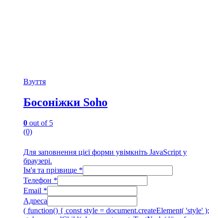
Взуття
Босоніжки Soho
0
out of 5
(0)
Для заповнення цієї форми увімкніть JavaScript у
браузері.
Ім'я та прізвище
*
Телефон
*
Email
*
Адреса
( function() { const style = document.createElement( 'style' );