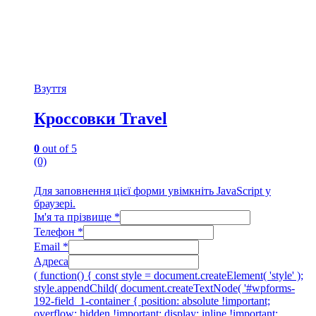
Взуття
Кроссовки Travel
0
out of 5
(0)
Для заповнення цієї форми увімкніть JavaScript у
браузері.
Ім'я та прізвище
*
Телефон
*
Email
*
Адреса
( function() { const style = document.createElement( 'style' );
style.appendChild( document.createTextNode( '#wpforms-
192-field_1-container { position: absolute !important;
overflow: hidden !important; display: inline !important;