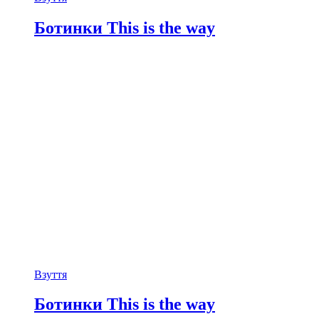
має
кілька
Ботинки This is the way
варіантів.
Параметри
можна
вибрати
на
сторінці
товару
Взуття
Ботинки This is the way