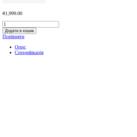
₴
1,999.00
Сумочка
крос-
Додати в кошик
боді
Порівняти
Valsamaki
VS2329
Опис
quantity
Специфікація