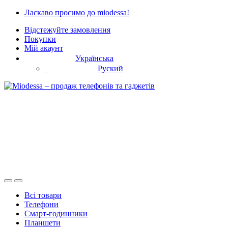
Skip
Skip
Ласкаво просимо до miodessa!
to
to
Відстежуйте замовлення
navigation
content
Покупки
Мій акаунт
Українська
Руский
Всі товари
Телефони
Смарт-годинники
Планшети