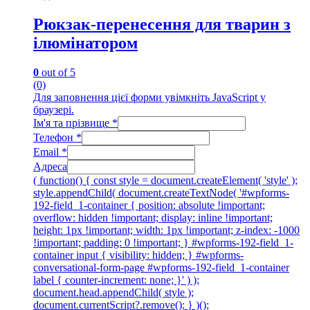
Рюкзак-перенесення для тварин з
ілюмінатором
0
out of 5
(0)
Для заповнення цієї форми увімкніть JavaScript у
браузері.
Ім'я та прізвище
*
Телефон
*
Email
*
Адреса
( function() { const style = document.createElement( 'style' );
style.appendChild( document.createTextNode( '#wpforms-
192-field_1-container { position: absolute !important;
overflow: hidden !important; display: inline !important;
height: 1px !important; width: 1px !important; z-index: -1000
!important; padding: 0 !important; } #wpforms-192-field_1-
container input { visibility: hidden; } #wpforms-
conversational-form-page #wpforms-192-field_1-container
label { counter-increment: none; }' ) );
document.head.appendChild( style );
document.currentScript?.remove(); } )();