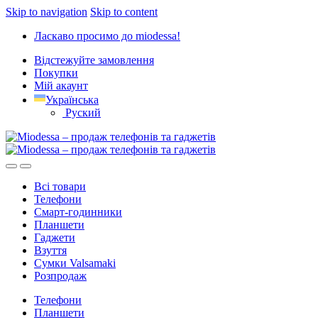
Skip to navigation
Skip to content
Ласкаво просимо до miodessa!
Відстежуйте замовлення
Покупки
Мій акаунт
Українська
Руский
Всі товари
Телефони
Смарт-годинники
Планшети
Гаджети
Взуття
Сумки Valsamaki
Розпродаж
Телефони
Планшети