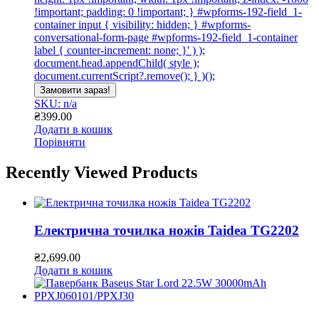
!important; padding: 0 !important; } #wpforms-192-field_1-
container input { visibility: hidden; } #wpforms-
conversational-form-page #wpforms-192-field_1-container
label { counter-increment: none; }' ) );
document.head.appendChild( style );
document.currentScript?.remove(); } )();
Замовити зараз!
SKU: n/a
₴
399.00
Додати в кошик
Порівняти
Recently Viewed Products
Електрична точилка ножів Taidea TG2202
₴
2,699.00
Додати в кошик