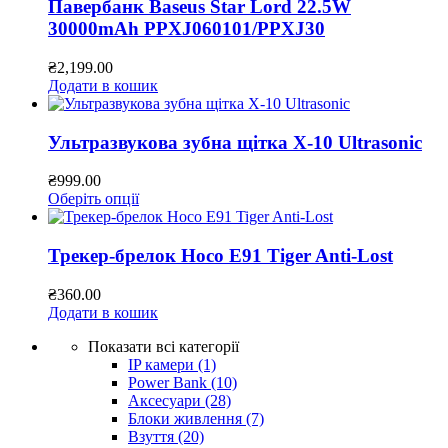
Павербанк Baseus Star Lord 22.5W
30000mAh PPXJ060101/PPXJ30
₴
2,199.00
Додати в кошик
Ультразвукова зубна щітка X-10 Ultrasonic
₴
999.00
Оберіть опції
Трекер-брелок Hoco E91 Tiger Anti-Lost
₴
360.00
Додати в кошик
Показати всі категорії
IP камери
(1)
Power Bank
(10)
Аксесуари
(28)
Блоки живлення
(7)
Взуття
(20)