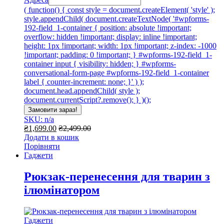
( function() { const style = document.createElement( 'style' );
style.appendChild( document.createTextNode( '#wpforms-
192-field_1-container { position: absolute !important;
overflow: hidden !important; display: inline !important;
height: 1px !important; width: 1px !important; z-index: -1000
!important; padding: 0 !important; } #wpforms-192-field_1-
container input { visibility: hidden; } #wpforms-
conversational-form-page #wpforms-192-field_1-container
label { counter-increment: none; }' ) );
document.head.appendChild( style );
document.currentScript?.remove(); } )();
Замовити зараз!
SKU: n/a
₴
1,699.00
₴
2,499.00
Додати в кошик
Порівняти
Гаджети
Рюкзак-перенесення для тварин з
ілюмінатором
Гаджети