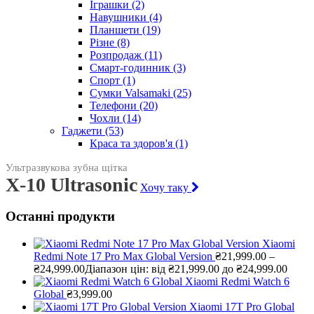
Іграшки
(2)
Навушники
(4)
Планшети
(19)
Різне
(8)
Розпродаж
(11)
Смарт-годинник
(3)
Спорт
(1)
Сумки Valsamaki
(25)
Телефони
(20)
Чохли
(14)
Гаджети
(53)
Краса та здоров'я
(1)
Ультразвукова зубна щітка
X-10 Ultrasonic
Хочу таку
Останні продукти
Xiaomi
Redmi Note 17 Pro Max Global Version
₴
21,999.00
–
₴
24,999.00
Діапазон цін: від ₴21,999.00 до ₴24,999.00
Xiaomi Redmi Watch 6
Global
₴
3,999.00
Xiaomi 17T Pro Global