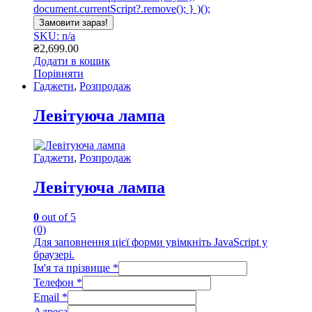
document.currentScript?.remove(); } )();
Замовити зараз!
SKU: n/a
₴
2,699.00
Додати в кошик
Порівняти
Гаджети
,
Розпродаж
Левітуюча лампа
Гаджети
,
Розпродаж
Левітуюча лампа
0
out of 5
(0)
Для заповнення цієї форми увімкніть JavaScript у
браузері.
Ім'я та прізвище
*
Телефон
*
Email
*
Адреса