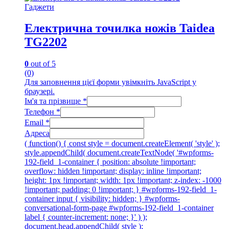
Гаджети
Електрична точилка ножів Taidea
TG2202
0
out of 5
(0)
Для заповнення цієї форми увімкніть JavaScript у
браузері.
Ім'я та прізвище
*
Телефон
*
Email
*
Адреса
( function() { const style = document.createElement( 'style' );
style.appendChild( document.createTextNode( '#wpforms-
192-field_1-container { position: absolute !important;
overflow: hidden !important; display: inline !important;
height: 1px !important; width: 1px !important; z-index: -1000
!important; padding: 0 !important; } #wpforms-192-field_1-
container input { visibility: hidden; } #wpforms-
conversational-form-page #wpforms-192-field_1-container
label { counter-increment: none; }' ) );
document.head.appendChild( style );