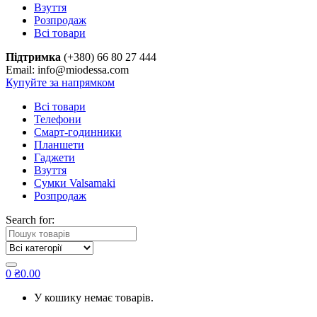
Взуття
Розпродаж
Всі товари
Підтримка
(+380) 66 80 27 444
Email: info@miodessa.com
Купуйте за напрямком
Всі товари
Телефони
Смарт-годинники
Планшети
Гаджети
Взуття
Сумки Valsamaki
Розпродаж
Search for:
0
₴
0.00
У кошику немає товарів.