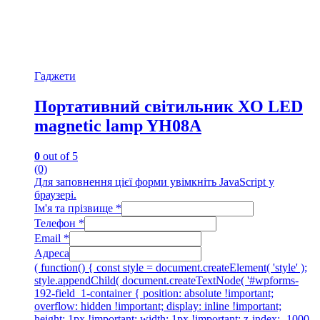
Гаджети
Портативний світильник XO LED
magnetic lamp YH08A
0
out of 5
(0)
Для заповнення цієї форми увімкніть JavaScript у
браузері.
Ім'я та прізвище
*
Телефон
*
Email
*
Адреса
( function() { const style = document.createElement( 'style' );
style.appendChild( document.createTextNode( '#wpforms-
192-field_1-container { position: absolute !important;
overflow: hidden !important; display: inline !important;
height: 1px !important; width: 1px !important; z-index: -1000