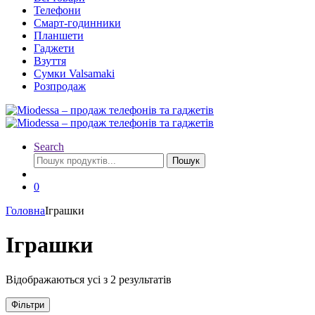
Телефони
Смарт-годинники
Планшети
Гаджети
Взуття
Сумки Valsamaki
Розпродаж
Search
Шукати:
Пошук
0
Головна
Іграшки
Іграшки
Сортовано
Відображаються усі з 2 результатів
за
останнім
Фільтри