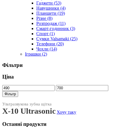
Гаджети
(53)
Навушники
(4)
Планшети
(19)
Різне
(8)
Розпродаж
(11)
Смарт-годинник
(3)
Спорт
(1)
Сумки Valsamaki
(25)
Телефони
(20)
Чохли
(14)
Іграшки
(2)
Фільтри
Ціна
Мінімальна
Найбільша
ціна
ціна
Фільтр
Ультразвукова зубна щітка
X-10 Ultrasonic
Хочу таку
Останні продукти