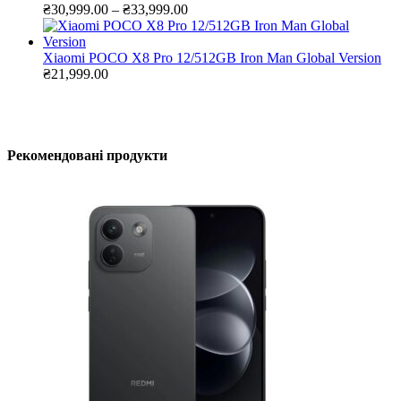
Діапазон
від
₴
30,999.00
–
₴
33,999.00
цін:
₴39,999.00
від
до
₴30,999.00
₴43,999.00
Xiaomi POCO X8 Pro 12/512GB Iron Man Global Version
до
₴
21,999.00
₴33,999.00
Рекомендовані продукти