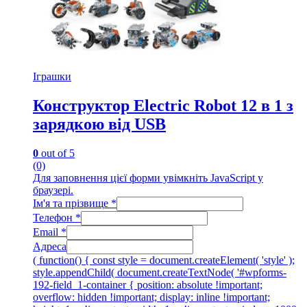
Іграшки
Конструктор Electric Robot 12 в 1 з
зарядкою від USB
0
out of 5
(0)
Для заповнення цієї форми увімкніть JavaScript у
браузері.
Ім'я та прізвище
*
Телефон
*
Email
*
Адреса
( function() { const style = document.createElement( 'style' );
style.appendChild( document.createTextNode( '#wpforms-
192-field_1-container { position: absolute !important;
overflow: hidden !important; display: inline !important;