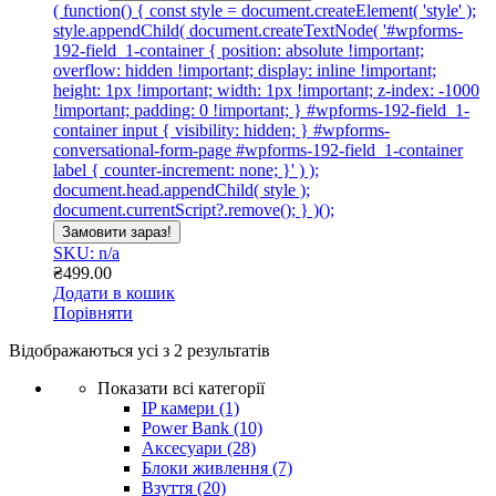
( function() { const style = document.createElement( 'style' );
style.appendChild( document.createTextNode( '#wpforms-
192-field_1-container { position: absolute !important;
overflow: hidden !important; display: inline !important;
height: 1px !important; width: 1px !important; z-index: -1000
!important; padding: 0 !important; } #wpforms-192-field_1-
container input { visibility: hidden; } #wpforms-
conversational-form-page #wpforms-192-field_1-container
label { counter-increment: none; }' ) );
document.head.appendChild( style );
document.currentScript?.remove(); } )();
Замовити зараз!
SKU: n/a
₴
499.00
Додати в кошик
Порівняти
Сортовано
Відображаються усі з 2 результатів
за
Показати всі категорії
останнім
IP камери
(1)
Power Bank
(10)
Аксесуари
(28)
Блоки живлення
(7)
Взуття
(20)