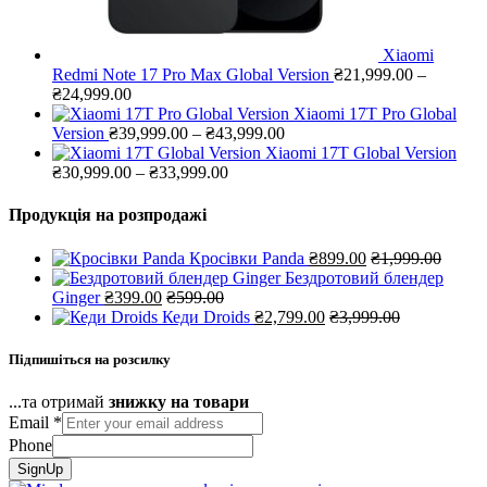
Xiaomi
Redmi Note 17 Pro Max Global Version
₴
21,999.00
–
Діапазон
₴
24,999.00
цін:
Xiaomi 17T Pro Global
від
Діапазон
Version
₴
39,999.00
–
₴
43,999.00
₴21,999.00
цін:
Xiaomi 17T Global Version
до
Діапазон
від
₴
30,999.00
–
₴
33,999.00
₴24,999.00
цін:
₴39,999.00
від
до
Продукція на розпродажі
₴30,999.00
₴43,999.00
до
Кросівки Panda
₴
899.00
₴
1,999.00
₴33,999.00
Бездротовий блендер
Ginger
₴
399.00
₴
599.00
Кеди Droids
₴
2,799.00
₴
3,999.00
Підпишіться на розсилку
...та отримай
знижку на товари
Email
Email
*
Phone
SignUp