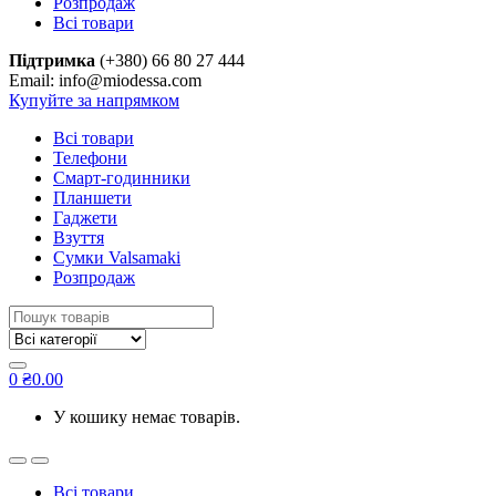
Розпродаж
Всі товари
Підтримка
(+380) 66 80 27 444
Email: info@miodessa.com
Купуйте за напрямком
Всі товари
Телефони
Смарт-годинники
Планшети
Гаджети
Взуття
Сумки Valsamaki
Розпродаж
Search
for:
0
₴
0.00
У кошику немає товарів.
Всі товари