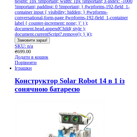
height: 1px !important; width: 1px !important; z-index: -1000
!important; padding: 0 !important; } #wpforms-192-field_1-
container input { visibility: hidden; } #wpforms-
conversational-form-page #wpforms-192-field_1-container
label { counter-increment: none; }' ) );
document.head.appendChild( style );
document.currentScript?.remove(); } )();
Замовити зараз!
SKU: n/a
₴
699.00
Додати в кошик
Порівняти
Іграшки
Конструктор Solar Robot 14 в 1 із
сонячною батареєю