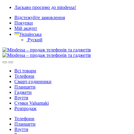
Skip
Skip
Ласкаво просимо до miodessa!
to
to
Відстежуйте замовлення
navigation
content
Покупки
Мій акаунт
Українська
Руский
Всі товари
Телефони
Смарт-годинники
Планшети
Гаджети
Взуття
Сумки Valsamaki
Розпродаж
Телефони
Планшети
Взуття