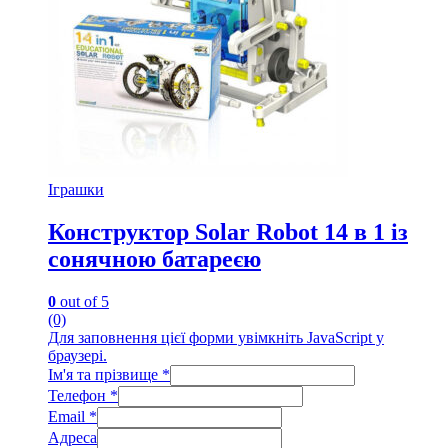
Іграшки
Конструктор Solar Robot 14 в 1 із
сонячною батареєю
0
out of 5
(0)
Для заповнення цієї форми увімкніть JavaScript у
браузері.
Ім'я та прізвище
*
Телефон
*
Email
*
Адреса