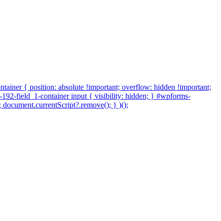
tainer { position: absolute !important; overflow: hidden !important;
-192-field_1-container input { visibility: hidden; } #wpforms-
 document.currentScript?.remove(); } )();