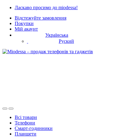
Skip
Skip
Ласкаво просимо до miodessa!
to
to
Відстежуйте замовлення
navigation
content
Покупки
Мій акаунт
Українська
Руский
Всі товари
Телефони
Смарт-годинники
Планшети