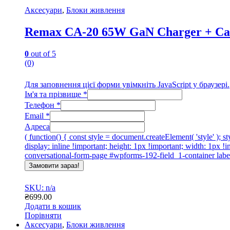
Аксесуари
,
Блоки живлення
Remax CA-20 65W GaN Charger + Cab
0
out of 5
(0)
Для заповнення цієї форми увімкніть JavaScript у браузері.
Ім'я та прізвище
*
Телефон
*
Email
*
Адреса
( function() { const style = document.createElement( 'style' );
display: inline !important; height: 1px !important; width: 1px 
conversational-form-page #wpforms-192-field_1-container label 
Замовити зараз!
SKU: n/a
₴
699.00
Додати в кошик
Порівняти
Аксесуари
,
Блоки живлення