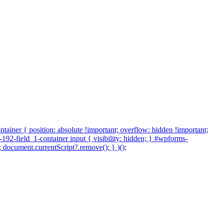
tainer { position: absolute !important; overflow: hidden !important;
-192-field_1-container input { visibility: hidden; } #wpforms-
 document.currentScript?.remove(); } )();