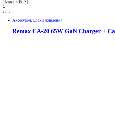
з 2
→
Аксесуари
,
Блоки живлення
Remax CA-20 65W GaN Charger + Cab