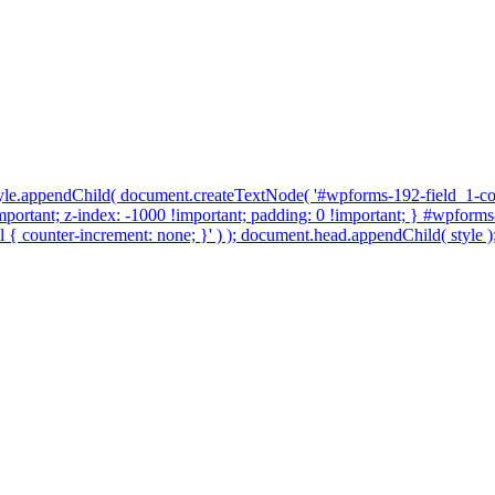
 style.appendChild( document.createTextNode( '#wpforms-192-field_1-con
!important; z-index: -1000 !important; padding: 0 !important; } #wpforms
{ counter-increment: none; }' ) ); document.head.appendChild( style );