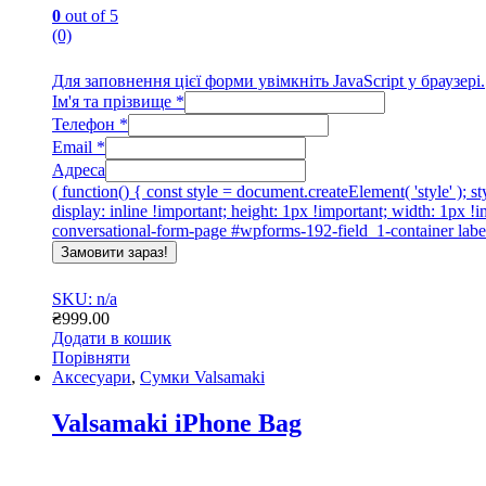
0
out of 5
(0)
Для заповнення цієї форми увімкніть JavaScript у браузері.
Ім'я та прізвище
*
Телефон
*
Email
*
Адреса
( function() { const style = document.createElement( 'style' );
display: inline !important; height: 1px !important; width: 1px 
conversational-form-page #wpforms-192-field_1-container label 
Замовити зараз!
SKU: n/a
₴
999.00
Додати в кошик
Порівняти
Аксесуари
,
Сумки Valsamaki
Valsamaki iPhone Bag