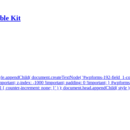
le Kit
 style.appendChild( document.createTextNode( '#wpforms-192-field_1-con
!important; z-index: -1000 !important; padding: 0 !important; } #wpforms
{ counter-increment: none; }' ) ); document.head.appendChild( style );