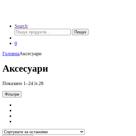
Search
Шукати:
Пошук
0
Головна
Аксесуари
Аксесуари
Сортовано
Показано 1–24 із 28
за
останнім
Фільтри