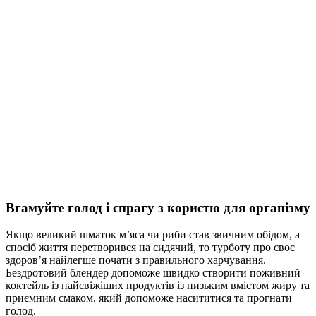
Вгамуйте голод і спрагу з користю для організму
Якщо великий шматок м’яса чи риби став звичним обідом, а
спосіб життя перетворився на сидячий, то турботу про своє
здоров’я найлегше почати з правильного харчування.
Бездротовий блендер допоможе швидко створити поживний
коктейль із найсвіжіших продуктів із низьким вмістом жиру та
приємним смаком, який допоможе насититися та прогнати
голод.