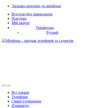
Skip
Skip
Ласкаво просимо до miodessa!
to
to
Відстежуйте замовлення
navigation
content
Покупки
Мій акаунт
Українська
Руский
Всі товари
Телефони
Смарт-годинники
Планшети