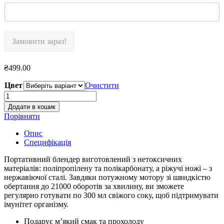
Замовити зараз!
₴
499.00
Цвет
Очистити
Бездротовий
блендер
Додати в кошик
Chigo
Порівняти
A215
quantity
Опис
Специфікація
Портативний блендер виготовлений з нетоксичних
матеріалів: поліпропілену та полікарбонату, а ріжучі ножі – з
нержавіючої сталі. Завдяки потужному мотору зі швидкістю
обертання до 21000 оборотів за хвилину, ви зможете
регулярно готувати по 300 мл свіжого соку, щоб підтримувати
імунітет організму.
Подарує м’який смак та прохолоду