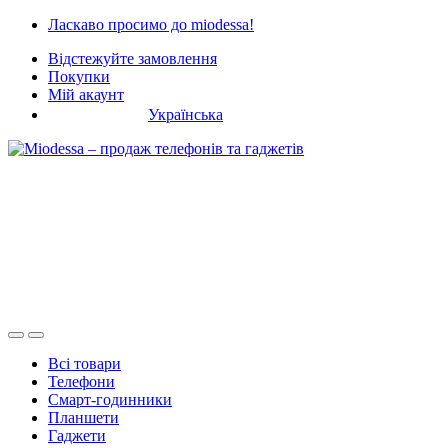
Skip
Skip
Ласкаво просимо до miodessa!
to
to
Відстежуйте замовлення
navigation
content
Покупки
Мій акаунт
Українська
Всі товари
Телефони
Смарт-годинники
Планшети
Гаджети