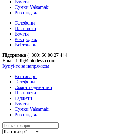
Взуття
Сумки Valsamaki
Розпродаж
Телефони
Планшети
Взуття
Розпродаж
Всі товари
Підтримка
(+380) 66 80 27 444
Email: info@miodessa.com
Купуйте за напрямком
Всі товари
Телефони
Смарт-годинники
Планшети
Гаджети
Взуття
Сумки Valsamaki
Розпродаж
Search
for: