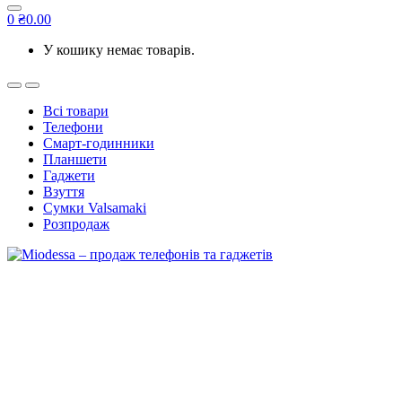
0
₴
0.00
У кошику немає товарів.
Всі товари
Телефони
Смарт-годинники
Планшети
Гаджети
Взуття
Сумки Valsamaki
Розпродаж