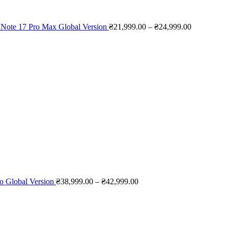
Note 17 Pro Max Global Version
₴
21,999.00
–
₴
24,999.00
Діапазон
цін:
від
₴38,999.00
до
₴42,999.00
o Global Version
₴
38,999.00
–
₴
42,999.00
Діапазон
цін:
від
₴29,999.00
до